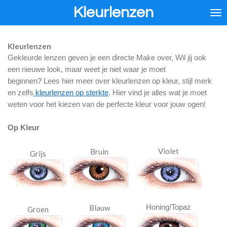
Kleurlenzen
Ga
direct
naar
de
Kleurlenzen
hoofdinhoud
Gekleurde lenzen geven je een directe Make over, Wil jij ook
een nieuwe look, maar weet je niet waar je moet
beginnen? Lees hier meer over kleurlenzen op kleur, stijl merk
en zelfs
kleurlenzen op sterkte
. Hier vind je alles wat je moet
weten voor het kiezen van de perfecte kleur voor jouw ogen!
Op Kleur
Violet
Bruin
Grijs
Honing/Topaz
Blauw
Groen